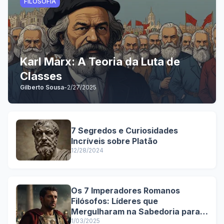
FILOSOFIA
Karl Marx: A Teoria da Luta de
Classes
Gilberto Sousa
-
2/27/2025
7 Segredos e Curiosidades
Incríveis sobre Platão
12/28/2024
Os 7 Imperadores Romanos
Filósofos: Líderes que
Mergulharam na Sabedoria para
Governar
1/03/2025